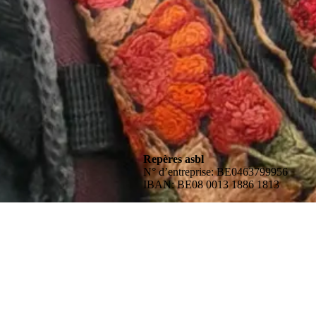
Repères asbl
N° d’entreprise: BE0463799956
IBAN: BE08 0013 1886 1813